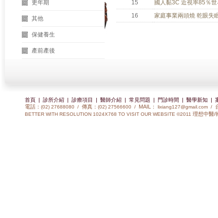
更年期
15
國人黏3C 近視率85％
16
家庭事業兩頭燒 乾眼
其他
保健養生
產前產後
首頁
|
診所介紹
|
診療項目
|
醫師介紹
|
常見問題
|
門診時間
|
醫學新知
|
電話：
傳真：
MAIL：
(02) 27688080 /
(02) 27566600 /
lixiang127@gmail.com
/
理想中醫/
BETTER WITH RESOLUTION 1024X768 TO VISIT OUR WEBSITE ©2011