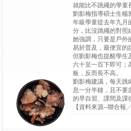
就能比不跳繩的學童
劉影梅指導碩士生楊
年級學童從去年九月
分，比沒跳繩的對照
她強調，只要是戶外
易於普及，最便宜的
但劉影梅也提醒學生
六十至一百下即可；
板，反而長不高。
劉影梅建議，每天跳
息一分半鐘，且不要
的早自習、課間及課
【資料來源--聯合報╱