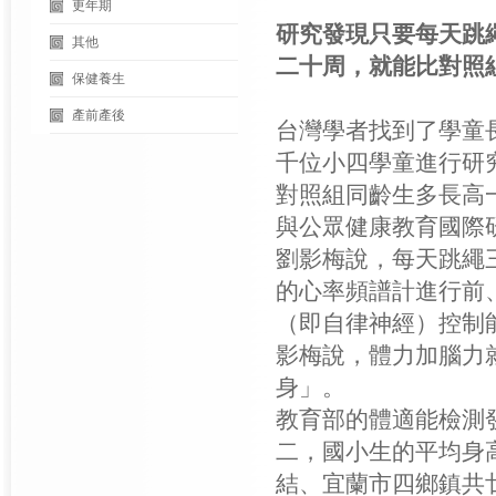
更年期
研究發現只要每天跳
其他
二十周，就能比對照
保健養生
產前產後
台灣學者找到了學童
千位小四學童進行研
對照組同齡生多長高
與公眾健康教育國際
劉影梅說，每天跳繩
的心率頻譜計進行前
（即自律神經）控制
影梅說，體力加腦力
身」。
教育部的體適能檢測
二，國小生的平均身
結、宜蘭市四鄉鎮共