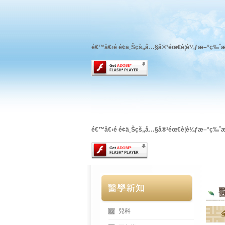
é€™å€‹é é¢ä¸Šçš„å…§å®¹éœ€è¦è¼ƒæ–°ç‰ˆæ
é€™å€‹é é¢ä¸Šçš„å…§å®¹éœ€è¦è¼ƒæ–°ç‰ˆæ
兒科