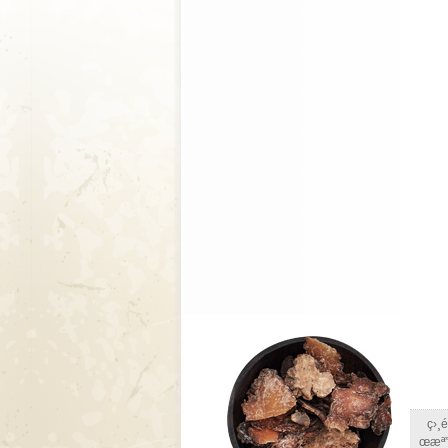
ç›¸
œæª”