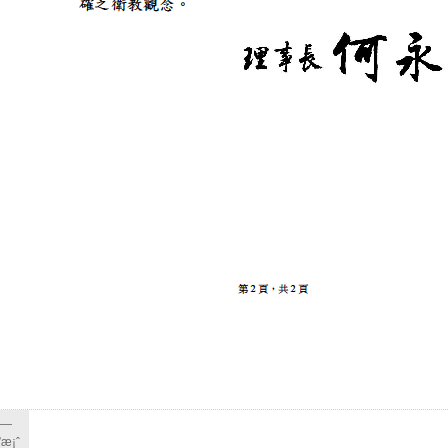
é—
æ¡ˆ