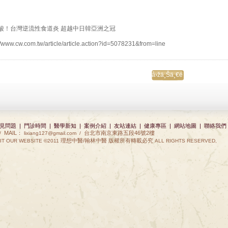
酸！台灣逆流性食道炎 超越中日韓亞洲之冠
//www.cw.com.tw/article/article.action?id=5078231&from=line
å›žä¸Šä¸€é 
見問題
|
門診時間
|
醫學新知
|
案例介紹
|
友站連結
|
健康專區
|
網站地圖
|
聯絡我們
MAIL：
台北市南京東路五段46號2樓
 /
lixiang127@gmail.com
/
理想中醫/翰林中醫 版權所有轉載必究
IT OUR WEBSITE ©2011
ALL RIGHTS RESERVED,