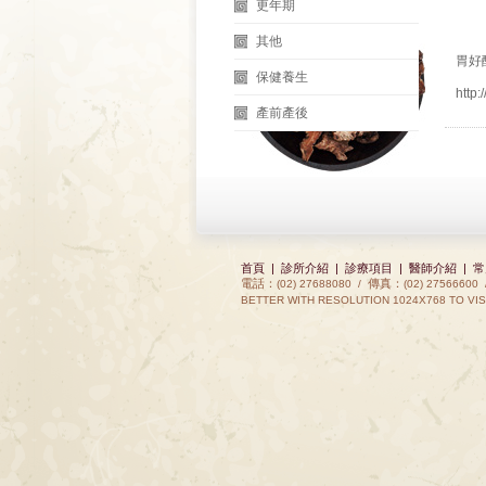
更年期
其他
胃好
保健養生
http:
產前產後
首頁
|
診所介紹
|
診療項目
|
醫師介紹
|
常
電話：
傳真：
(02) 27688080 /
(02) 27566600
BETTER WITH RESOLUTION 1024X768 TO VIS