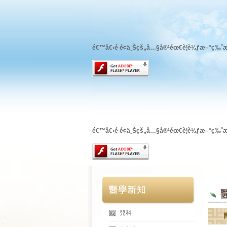
é€™å€‹é é¢ä¸Šçš„å…§å®¹éœ€è¦è¼ƒæ–°ç‰ˆæ
é€™å€‹é é¢ä¸Šçš„å…§å®¹éœ€è¦è¼ƒæ–°ç‰ˆæ
兒科