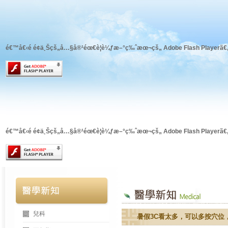
é€™å€‹é é¢ä¸Šçš„å…§å®¹éœ€è¦è¼ƒæ–°ç‰ˆæœ¬çš„ Adobe Flash Playerã€
é€™å€‹é é¢ä¸Šçš„å…§å®¹éœ€è¦è¼ƒæ–°ç‰ˆæœ¬çš„ Adobe Flash Playerã€
兒科
暑假3C看太多，可以多按穴位