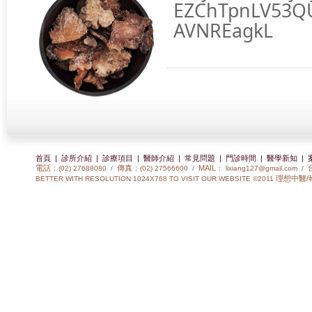
EZChTpnLV53QU
AVNREagkL
首頁
|
診所介紹
|
診療項目
|
醫師介紹
|
常見問題
|
門診時間
|
醫學新知
|
電話：
傳真：
MAIL：
(02) 27688080 /
(02) 27566600 /
lixiang127@gmail.com
/
理想中醫/
BETTER WITH RESOLUTION 1024X768 TO VISIT OUR WEBSITE ©2011