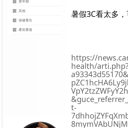
更年期
暑假3C看太多
其他
保健養生
產前產後
https://news.c
health/arti.ph
a93343d55170&
pZC1hcHA6Ly9j
VpY2tzZWFyY2
&guce_referre
t-
7dhhojZYFqXm
8mymVAbUNjMjq