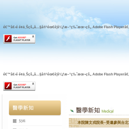
é€™å€‹é é¢ä¸Šçš„å…§å®¹éœ€è¦è¼ƒæ–°ç‰ˆæœ¬çš„ Adobe Flash Playerã€
é€™å€‹é é¢ä¸Šçš„å…§å®¹éœ€è¦è¼ƒæ–°ç‰ˆæœ¬çš„ Adobe Flash Playerã€
兒科
本院陳文戎院長~受邀參與台