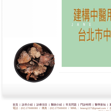
首頁
|
診所介紹
|
診療項目
|
醫師介紹
|
常見問題
|
門診時間
|
醫學新知
|
電話：
傳真：
MAIL：
(02) 27688080 /
(02) 27566600 /
lixiang127@gmail.com
/