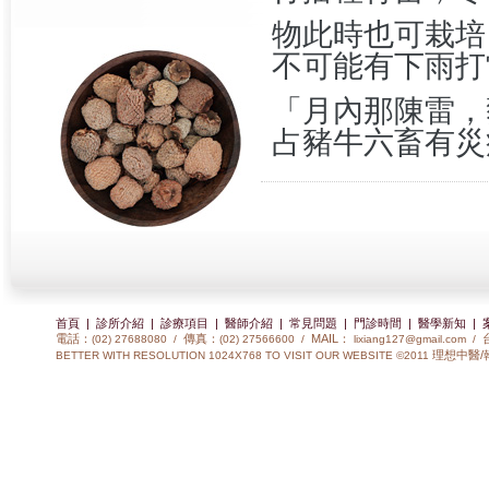
物此時也可栽培
不可能有下雨打
「月內那陳雷，
占豬牛六畜有災
首頁
|
診所介紹
|
診療項目
|
醫師介紹
|
常見問題
|
門診時間
|
醫學新知
|
電話：
傳真：
MAIL：
(02) 27688080 /
(02) 27566600 /
lixiang127@gmail.com
/
理想中醫/
BETTER WITH RESOLUTION 1024X768 TO VISIT OUR WEBSITE ©2011