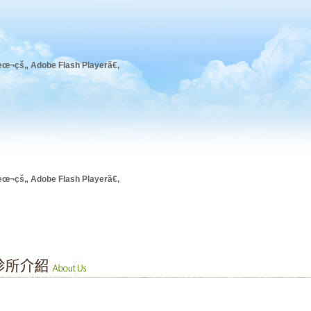
œ¬çš„ Adobe Flash Playerã€‚
œ¬çš„ Adobe Flash Playerã€‚