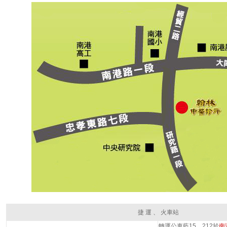
捷 運 、 火車站
轉運公車藍15、212於
南