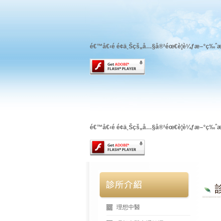
é€™å€‹é é¢ä¸Šçš„å…§å®¹éœ€è¦è¼ƒæ–°ç‰ˆæ
é€™å€‹é é¢ä¸Šçš„å…§å®¹éœ€è¦è¼ƒæ–°ç‰ˆæ
理想中醫