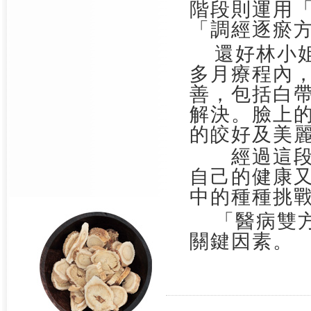
階段則運用
「調經逐瘀
還好
林
小
多月療程內
善，包括白
解決。臉上
的皎好及美
經過這
自己的健康
中的種種挑
「醫病雙
關鍵因素。