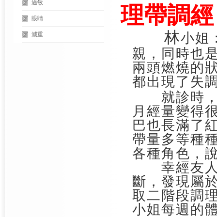
過敏
理帶調經
眼睛
林
小姐
減重
親，同時也
兩頭燃燒的
都出現了失
就診時
月經量變得
巴也長滿了
帶量多等種
各種角色，
幸經友人介
斷，發現屬
取二階段調
小姐每週的