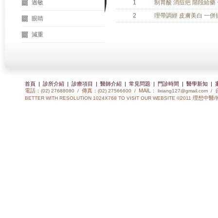
過敏
1
制胃酸 消痘疤 階段給藥
2
理帶調經 皮膚美白 一併
眼睛
減重
首頁
|
診所介紹
|
診療項目
|
醫師介紹
|
常見問題
|
門診時間
|
醫學新知
|
電話：
傳真：
MAIL：
(02) 27688080 /
(02) 27566600 /
lixiang127@gmail.com
/
理想中醫/
BETTER WITH RESOLUTION 1024X768 TO VISIT OUR WEBSITE ©2011