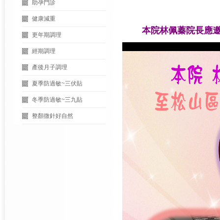
助孕門診
健康減重
本院林佩蓁院長應邀
更年期調理
經期調理
產後月子調理
夏季防過敏~三伏貼
冬季防過敏~三九貼
整顏微針好自然