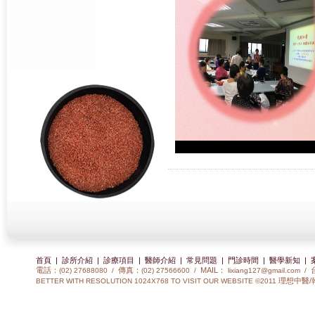
首頁
|
診所介紹
|
診療項目
|
醫師介紹
|
常見問題
|
門診時間
|
醫學新知
|
電話：
傳真：
MAIL：
(02) 27688080 /
(02) 27566600 /
lixiang127@gmail.com
/
理想中醫/
BETTER WITH RESOLUTION 1024X768 TO VISIT OUR WEBSITE ©2011