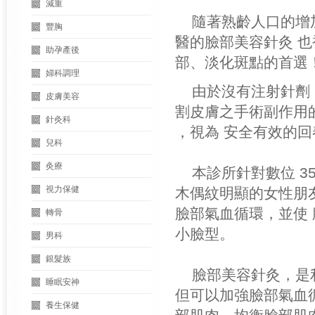
減重
隨著熟齡人口的增加
豐胸
醫的臉部美容針灸 
助孕產後
部、淡化斑點的首選
婦科調理
由於沒有注射針劑
皮膚美容
割皮膚之手術副作用的
針灸科
，視為 安全有效的
兒科
灸療
本診所針對數位 3
視力保健
木偶紋明顯的女性朋友
臉部氣血循環，並使 
轉骨
小臉型。
男科
銀髮族
臉部美容針灸，是
睡眠安神
但可以加強臉部氣血
養生保健