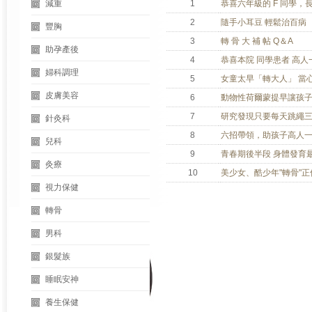
減重
1
恭喜六年級的 F 同學，
2
隨手小耳豆 輕鬆治百病
豐胸
3
轉 骨 大 補 帖 Q＆A
助孕產後
4
恭喜本院 同學患者 高人
婦科調理
5
女童太早「轉大人」 當
皮膚美容
6
動物性荷爾蒙提早讓孩
7
研究發現只要每天跳繩
針灸科
8
六招帶領，助孩子高人
兒科
9
青春期後半段 身體發育
灸療
10
美少女、酷少年"轉骨"
視力保健
轉骨
男科
銀髮族
睡眠安神
養生保健