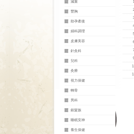
減重
豐胸
助孕產後
婦科調理
皮膚美容
針灸科
兒科
1
灸療
1
視力保健
轉骨
男科
銀髮族
睡眠安神
養生保健