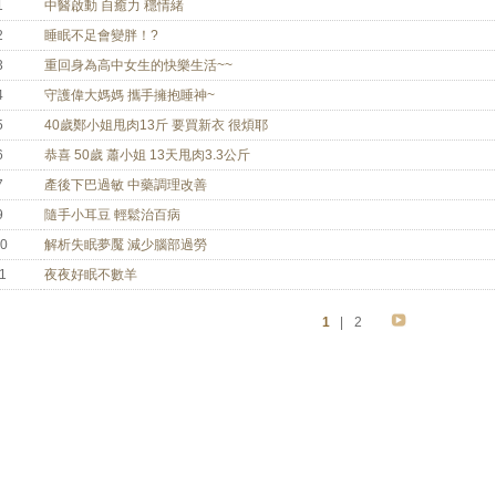
1
中醫啟動 自癒力 穩情緒
2
睡眠不足會變胖！?
3
重回身為高中女生的快樂生活~~
4
守護偉大媽媽 攜手擁抱睡神~
5
40歲鄭小姐甩肉13斤 要買新衣 很煩耶
6
恭喜 50歲 蕭小姐 13天甩肉3.3公斤
7
產後下巴過敏 中藥調理改善
9
隨手小耳豆 輕鬆治百病
0
解析失眠夢魘 減少腦部過勞
1
夜夜好眠不數羊
1
|
2