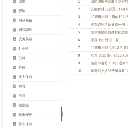
減重
1
減肥卻很快復胖？調好
2
疫情解封 想要秀出好身材
豐胸
3
40歲鄭小姐「甩肉13公
助孕產後
4
透過調理還給身體一個
婦科調理
5
拯救熊貓眼與身材的悲
皮膚美容
6
瘦身成功 清涼一夏
7
40歲鄭小姐甩肉13斤 
針灸科
8
恭喜 50歲 蕭小姐 13天
兒科
9
拒當小腹婆！10招還你
灸療
10
恭喜劉小姐35天減重5.1k
視力保健
轉骨
男科
銀髮族
睡眠安神
養生保健