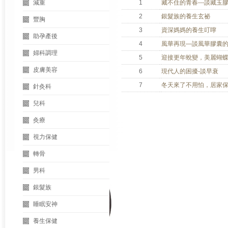
減重
1
藏不住的青春---談藏玉
2
銀髮族的養生玄祕
豐胸
3
資深媽媽的養生叮嚀
助孕產後
4
風華再現—談風華膠囊
婦科調理
5
迎接更年蛻變，美麗蝴
皮膚美容
6
現代人的困擾-談早衰
7
冬天來了不用怕，居家
針灸科
兒科
灸療
視力保健
轉骨
男科
銀髮族
睡眠安神
養生保健