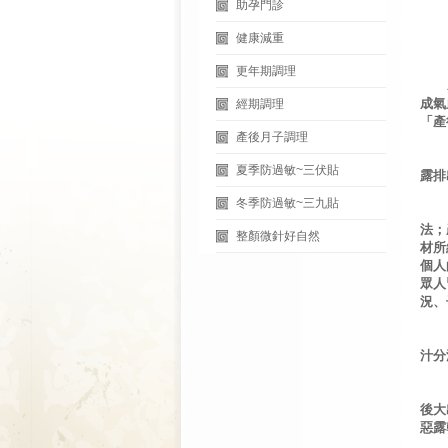
助孕門診
健康減重
更年期調理
成氣
經期調理
「產
產後月子調理
中醫
夏季防過敏~三伏貼
露排
冬季防過敏~三九貼
從中
法；
整顏微針好自然
材所
個人
眾人
況、
產後
汁分
自然
後大
惡露