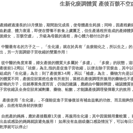
生新化瘀調體質 產後百骸不空
產婦經過漫長的10月懷胎，期間胎兒成長，使母體產生耗損；同時，因產程劇
血虧虛、體力衰退，即便在營養不飲食上虞匱乏，
但生產過程所造成的產婦體
後婦女 ，百骸空
虛」，升級為母親的過程，身心體力都付出許多!
最有名的方子之ㄧ，「生化湯」就在於具有「血瘀能化之，所以生之」的
出，另一方面調節子宮收縮的雙重作用﹗
醫的角度來看，婦女產後的體質大多屬於「多虛」、「多瘀」的狀態，這
產後前1-2周以「祛瘀」為主,指的是促進子宮收縮，以便去除子宮瘀血，其中
組成的「生化湯」為主；到了產後第3-4周，再以「補虛」為主， 藥物方向是
的體質不同，產後症狀當然也會有所差別，當然在產後調理所服用的藥物也不
皆曉的方子，但就專業角度而言，仍強烈建議，應經由中醫師辨證，確認體質
子宮收縮及全身症狀來減劑量、藥物、帖數，才能讓產後調理發揮最大的效用，
使用「生化湯」，不僅能促進子宮修復並有補血益氣的功效、而且能夠預
泌，自然有助身材的恢復!
產的媽媽，應於產後觀察1天後，再服用生化湯；其中因當歸用量較重， 
出血或感染的媽媽就該避免服用！ 如果沒有血崩或傷口
感染情況下，可以每日1
乾淨就可以停止!