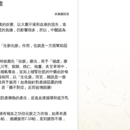
虛
林佩蓁院長
痛的折磨、以大量汗液和血液的流失，造
質的負擔，仍影響很多，所以，中醫認為
「生新化瘀」作用，也就是一方面幫助惡
時候應先「祛瘀」療法，再予「補虛」療
以川芎、當歸、桃仁、炮薑、炙甘草等中，
以補氣養血，並加上補腎壯筋的中藥
由於每
盡相同，以「生化湯」而言，雖說是一個
後再予服用！如果能針對產婦惡露的情
若「藥不對症」反而徒增困擾!
防產褥熱的產生，促進血液循環和提升乳
雖有補血
之功但化瘀之力亦強，如果有產
帖， 連續服用7-10帖，直到腹部不痛，