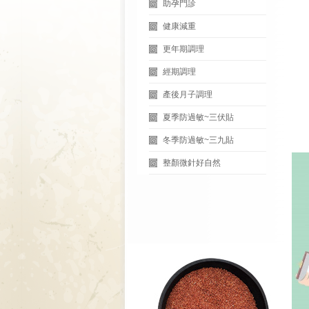
助孕門診
健康減重
更年期調理
經期調理
產後月子調理
夏季防過敏~三伏貼
冬季防過敏~三九貼
整顏微針好自然