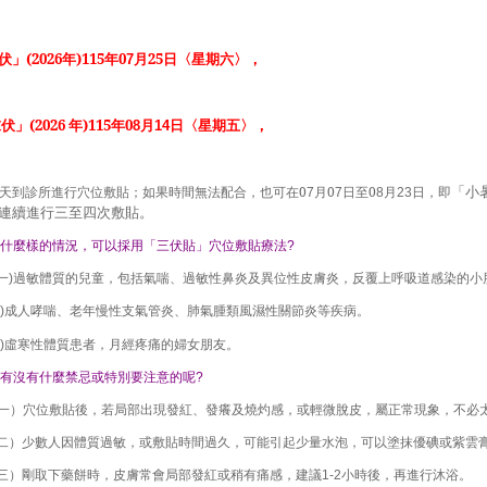
伏」
(2026
年
)115
年
0
月
25
日〈星期六〉，
7
末伏」
(2026
年
)115
年
0
月
日〈星期五〉，
8
14
「小
天到診所進行穴位敷貼；如果時間無法配合，也可在
0
月
0
日至
0
月
日，即
7
7
8
23
連續進行三至四次敷貼。
什麼樣的情況，可以採用「三伏貼」穴位敷貼療法
?
一
過敏體質的兒童，包括氣喘、過敏性鼻炎及異位性皮膚炎，反覆上呼吸道感染的小
)
成人哮喘、老年慢性支氣管炎、肺氣腫類風濕性關節炎等疾病。
)
虛寒性體質患者，月經疼痛的婦女朋友。
)
有沒有什麼禁忌或特別要注意的呢
?
一）穴位敷貼後，若局部出現發紅、發癢及燒灼感，或輕微脫皮，屬正常現象，不必
二）少數人因體質過敏，或敷貼時間過久，可能引起少量水泡，可以塗抹優碘或紫雲
三）剛取下藥餅時，皮膚常會局部發紅或稍有痛感，建議
小時後，再進行沐浴。
1-2