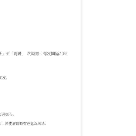
暑」至「處暑」
的時節，每次間隔
7-10
朋友。
太過擔心。
膏，若皮膚暫時有色素沉著退。