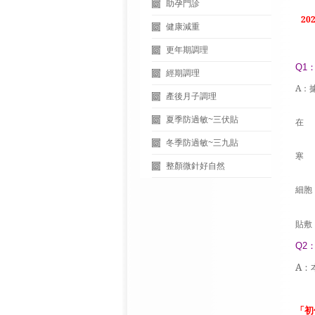
助孕門診
20
健康減重
更年期調理
Q1
經期調理
A
：
產後月子調理
夏季防過敏~三伏貼
在
冬季防過敏~三九貼
寒
整顏微針好自然
細胞
貼敷
Q2
A
：
「初