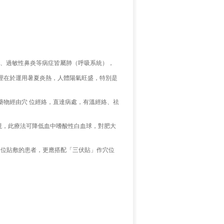
、過敏性鼻炎等病症皆屬肺（呼吸系統），
理在於運用暑夏炎熱，人體陽氣旺盛，特別是
藥物經由穴
位經絡，直達病處，有溫經絡、祛
現，此療法可降低血中嗜酸性白血球，對肥大
位貼敷的患者，更應搭配「三伏貼」作穴位