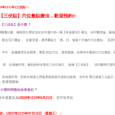
26
年
(115
年
)
三伏貼
~~
【三伏貼】穴位敷貼療法，歡迎預約
!!
：【三伏貼】是什麼
?
據醫書記載，擁有悠久歷史並於近年盛行的一種【冬病夏治】療法。在中醫理論，氣喘
配合五行屬金，
於夏至後，選擇屬金之『庚』日，每隔十天施行穴位敷貼。
其原
中午，皮膚腠理完全開泄，選取
特定穴位，運用溫陽、袪寒的中藥進行穴位敷貼；
邪、抗過敏作用。敷貼的時令選在三伏日進行，
故稱【三伏貼】。
現代醫學已發
有保護作用，對秋冬易發之呼吸系統疾病可達防治效果。去年冬
季已做過三九貼穴
來鞏固療效。
，
：什麼時間敷貼效果最好
?
本年度夏至為
(2026
年
)115
年
月
日
，
您可依序在
6
21
伏」
(2025
年
)115
年
0
月
日〈星期三〉，
7
15