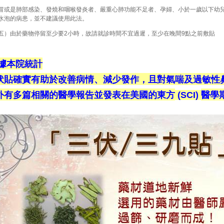
冒或是肺部感染、發燒和咽喉發炎者、嚴重心肺功能不足者、孕婦、小於一歲以下幼
水泡的病患，並不建議使用此法。
五）由於藥物停留至少要
小時，故請就診時間不宜過遲，至少在晚間
點之前敷貼
2
9
據本院統計
伏貼確實有助於改善病情、減少發作，且對氣喘及過敏性
外有多篇相關的醫學報告並發表在美國的東方
醫學
(SCI)