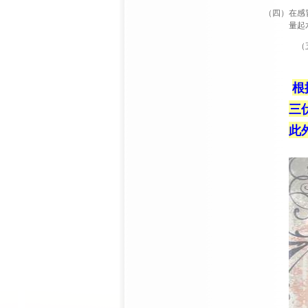
（四）在感
量起
（
根
三
此