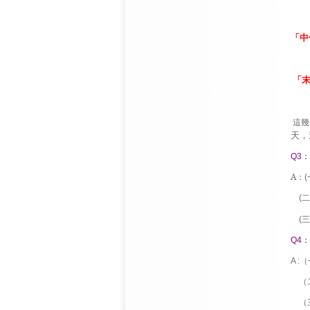
「中
「
這幾
天，
：
Q3
A
：
(
二
(
三
(
：
Q4
（
A :
（
（