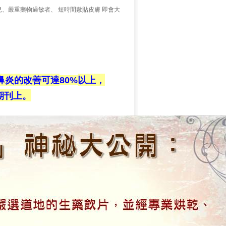
兒、嚴重藥物過敏者、
短時間敷貼皮膚
即會大
鼻炎的改善可達
以上，
80%
期刊上。