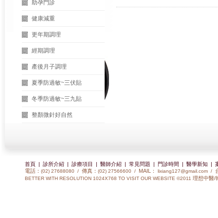
助孕門診
健康減重
更年期調理
經期調理
產後月子調理
夏季防過敏~三伏貼
冬季防過敏~三九貼
整顏微針好自然
首頁
|
診所介紹
|
診療項目
|
醫師介紹
|
常見問題
|
門診時間
|
醫學新知
|
電話：
傳真：
MAIL：
(02) 27688080 /
(02) 27566600 /
lixiang127@gmail.com
/
理想中醫/
BETTER WITH RESOLUTION 1024X768 TO VISIT OUR WEBSITE ©2011