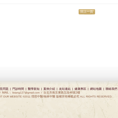
回上一頁
見問題
|
門診時間
|
醫學新知
|
案例介紹
|
友站連結
|
健康專區
|
網站地圖
|
聯絡我們
MAIL：
台北市南京東路五段46號2樓
 /
lixiang127@gmail.com
/
理想中醫/翰林中醫 版權所有轉載必究
IT OUR WEBSITE ©2011
ALL RIGHTS RESERVED,