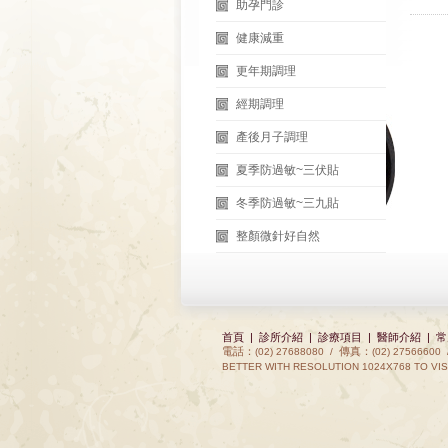
助孕門診
健康減重
更年期調理
經期調理
產後月子調理
夏季防過敏~三伏貼
冬季防過敏~三九貼
整顏微針好自然
首頁
|
診所介紹
|
診療項目
|
醫師介紹
|
常
電話：
傳真：
(02) 27688080 /
(02) 27566600
BETTER WITH RESOLUTION 1024X768 TO VIS