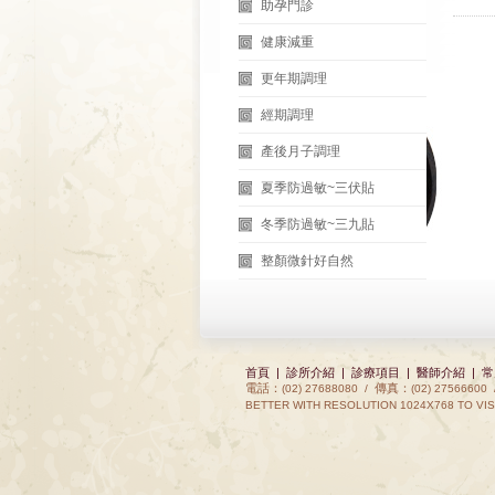
助孕門診
健康減重
更年期調理
經期調理
產後月子調理
夏季防過敏~三伏貼
冬季防過敏~三九貼
整顏微針好自然
首頁
|
診所介紹
|
診療項目
|
醫師介紹
|
常
電話：
傳真：
(02) 27688080 /
(02) 27566600
BETTER WITH RESOLUTION 1024X768 TO VIS