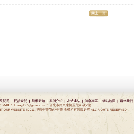
回上一頁
見問題
|
門診時間
|
醫學新知
|
案例介紹
|
友站連結
|
健康專區
|
網站地圖
|
聯絡我們
MAIL：
台北市南京東路五段46號2樓
 /
lixiang127@gmail.com
/
理想中醫/翰林中醫 版權所有轉載必究
IT OUR WEBSITE ©2011
ALL RIGHTS RESERVED,