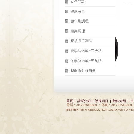
助孕門診
健康減重
更年期調理
經期調理
產後月子調理
夏季防過敏~三伏貼
冬季防過敏~三九貼
整顏微針好自然
首頁
|
診所介紹
|
診療項目
|
醫師介紹
|
常
電話：
傳真：
(02) 27688080 /
(02) 27566600
BETTER WITH RESOLUTION 1024X768 TO VIS