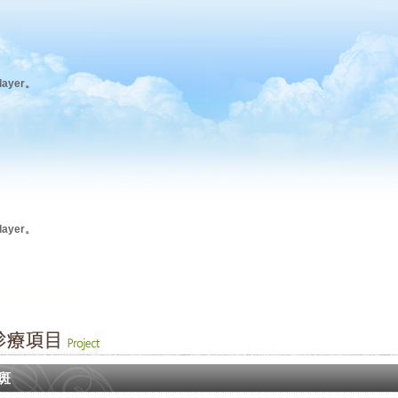
ayer。
ayer。
斑