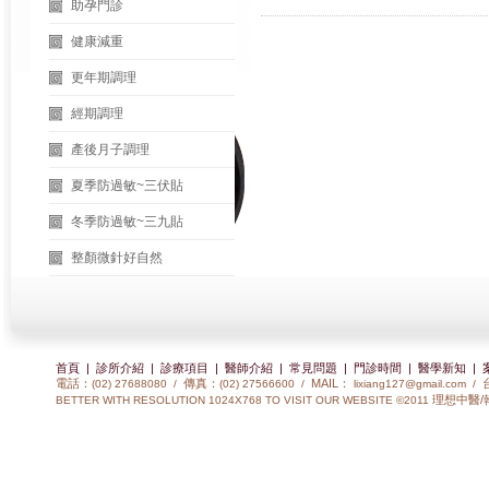
助孕門診
健康減重
更年期調理
經期調理
產後月子調理
夏季防過敏~三伏貼
冬季防過敏~三九貼
整顏微針好自然
首頁
|
診所介紹
|
診療項目
|
醫師介紹
|
常見問題
|
門診時間
|
醫學新知
|
電話：
傳真：
MAIL：
(02) 27688080 /
(02) 27566600 /
lixiang127@gmail.com
/
理想中醫/
BETTER WITH RESOLUTION 1024X768 TO VISIT OUR WEBSITE ©2011