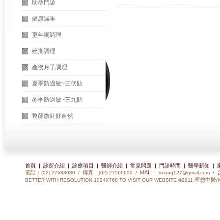
助孕門診
健康減重
更年期調理
經期調理
產後月子調理
夏季防過敏~三伏貼
冬季防過敏~三九貼
整顏微針好自然
首頁
|
診所介紹
|
診療項目
|
醫師介紹
|
常見問題
|
門診時間
|
醫學新知
|
電話：
傳真：
MAIL：
(02) 27688080 /
(02) 27566600 /
lixiang127@gmail.com
/
理想中醫/
BETTER WITH RESOLUTION 1024X768 TO VISIT OUR WEBSITE ©2011