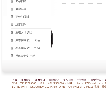
助孕門診
健康減重
更年期調理
經期調理
產後月子調理
夏季防過敏~三伏貼
冬季防過敏~三九貼
整顏微針好自然
首頁
|
診所介紹
|
診療項目
|
醫師介紹
|
常見問題
|
門診時間
|
醫學新知
|
電話：
傳真：
MAIL：
(02) 27688080 /
(02) 27566600 /
lixiang127@gmail.com
/
理想中醫/
BETTER WITH RESOLUTION 1024X768 TO VISIT OUR WEBSITE ©2011