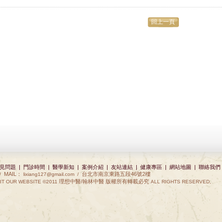
回上一頁
見問題
|
門診時間
|
醫學新知
|
案例介紹
|
友站連結
|
健康專區
|
網站地圖
|
聯絡我們
MAIL：
台北市南京東路五段46號2樓
 /
lixiang127@gmail.com
/
理想中醫/翰林中醫 版權所有轉載必究
IT OUR WEBSITE ©2011
ALL RIGHTS RESERVED,