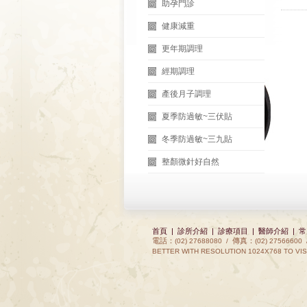
助孕門診
健康減重
更年期調理
經期調理
產後月子調理
夏季防過敏~三伏貼
冬季防過敏~三九貼
整顏微針好自然
首頁
|
診所介紹
|
診療項目
|
醫師介紹
|
常
電話：
傳真：
(02) 27688080 /
(02) 27566600
BETTER WITH RESOLUTION 1024X768 TO VIS