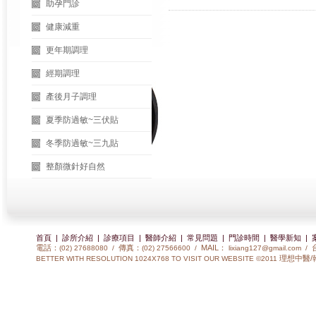
助孕門診
健康減重
更年期調理
經期調理
產後月子調理
夏季防過敏~三伏貼
冬季防過敏~三九貼
整顏微針好自然
首頁
|
診所介紹
|
診療項目
|
醫師介紹
|
常見問題
|
門診時間
|
醫學新知
|
電話：
傳真：
MAIL：
(02) 27688080 /
(02) 27566600 /
lixiang127@gmail.com
/
理想中醫/
BETTER WITH RESOLUTION 1024X768 TO VISIT OUR WEBSITE ©2011