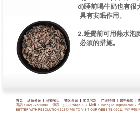
d)睡前喝牛奶也有
具有安眠作用。
2.睡覺前可用熱水
必須的措施。
首頁
|
診所介紹
|
診療項目
|
醫師介紹
|
常見問題
|
門診時間
|
醫學新知
|
電話：
傳真：
MAIL：
(02) 27688080 /
(02) 27566600 /
lixiang127@gmail.com
/
理想中醫/
BETTER WITH RESOLUTION 1024X768 TO VISIT OUR WEBSITE ©2011