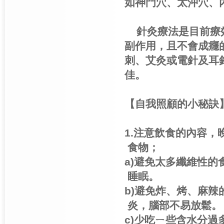
如神門穴、太沖穴、
針灸療法是目前療
副作用，且不會成癮
刺、艾灸或電針及耳
佳。
【自我照顧的小秘訣
1.注意飲食的內容
食物；
a)避免太多纖維性
睡眠。
b)避免炸、烤、麻
炎，腦部不易放鬆。
c)少吃ㄧ些含水分