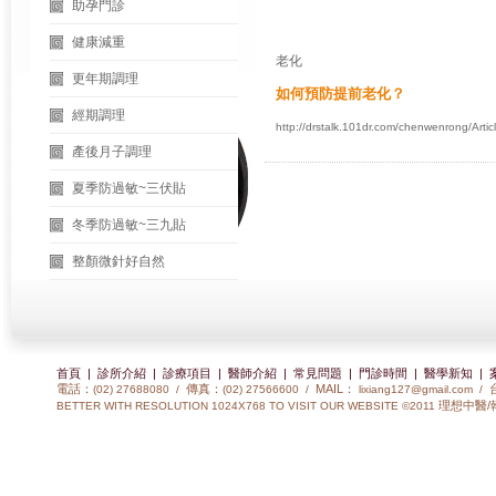
助孕門診
健康減重
老化
更年期調理
如何預防提前老化？
經期調理
http://drstalk.101dr.com/chenwenrong/Art
產後月子調理
夏季防過敏~三伏貼
冬季防過敏~三九貼
整顏微針好自然
首頁
|
診所介紹
|
診療項目
|
醫師介紹
|
常見問題
|
門診時間
|
醫學新知
|
電話：
傳真：
MAIL：
(02) 27688080 /
(02) 27566600 /
lixiang127@gmail.com
/
理想中醫/
BETTER WITH RESOLUTION 1024X768 TO VISIT OUR WEBSITE ©2011