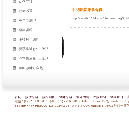
助孕門診
小兒腹瀉 推拿保健
健康減重
http://drstalk.101dr.com/chenwenrong/Art
更年期調理
經期調理
產後月子調理
夏季防過敏~三伏貼
冬季防過敏~三九貼
整顏微針好自然
首頁
|
診所介紹
|
診療項目
|
醫師介紹
|
常見問題
|
門診時間
|
醫學新知
|
電話：
傳真：
MAIL：
(02) 27688080 /
(02) 27566600 /
lixiang127@gmail.com
/
理想中醫/
BETTER WITH RESOLUTION 1024X768 TO VISIT OUR WEBSITE ©2011