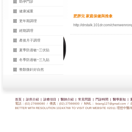
助孕門診
健康減重
肥胖兒 家庭保健與推拿
更年期調理
http://drstalk.101dr.com/chenwenro
經期調理
產後月子調理
夏季防過敏~三伏貼
冬季防過敏~三九貼
整顏微針好自然
首頁
|
診所介紹
|
診療項目
|
醫師介紹
|
常見問題
|
門診時間
|
醫學新知
|
電話：
傳真：
MAIL：
(02) 27688080 /
(02) 27566600 /
lixiang127@gmail.com
/
理想中醫/
BETTER WITH RESOLUTION 1024X768 TO VISIT OUR WEBSITE ©2011