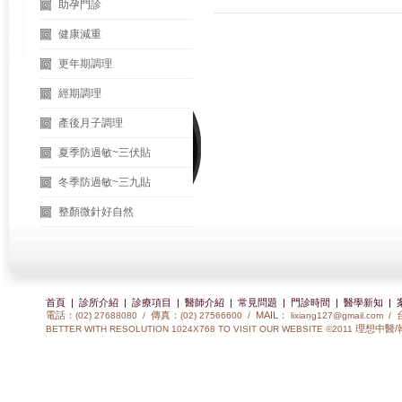
助孕門診
健康減重
更年期調理
經期調理
產後月子調理
夏季防過敏~三伏貼
冬季防過敏~三九貼
整顏微針好自然
首頁
|
診所介紹
|
診療項目
|
醫師介紹
|
常見問題
|
門診時間
|
醫學新知
|
電話：
傳真：
MAIL：
(02) 27688080 /
(02) 27566600 /
lixiang127@gmail.com
/
理想中醫/
BETTER WITH RESOLUTION 1024X768 TO VISIT OUR WEBSITE ©2011