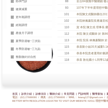
助孕門診
88
全台84個無中醫鄉鎮 暖
93
107年下半年度理想中
健康減重
101
本院陳文戎醫師榮任201
更年期調理
102
本院林佩蓁院長應邀至
經期調理
110
賀 本院 陳文戎 理事長 
產後月子調理
112
本院 陳文戎醫師 於 第
113
本院 院長 林佩蓁醫師 
夏季防過敏~三伏貼
115
恭喜劉小姐35天減重5.1k
冬季防過敏~三九貼
116
恭喜本院患者運用針藥
整顏微針好自然
118
恭喜 敦化國小 L同學12
首頁
|
診所介紹
|
診療項目
|
醫師介紹
|
常見問題
|
門診時間
|
醫學新知
|
電話：
傳真：
MAIL：
(02) 27688080 /
(02) 27566600 /
lixiang127@gmail.com
/
理想中醫/
BETTER WITH RESOLUTION 1024X768 TO VISIT OUR WEBSITE ©2011