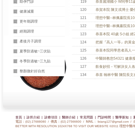
助孕門診
119
恭喜麗湖國小 W同學11歲
120
恭賀本院 陳文戎博士 榮
健康減重
121
理想中醫--林佩蓁院長1
更年期調理
122
理想中醫--林佩蓁院長1
經期調理
123
恭喜本院 40歲 S小姐 
產後月子調理
124
把握『高人一等』的黃
125
恭喜本院同學患者高人
夏季防過敏~三伏貼
126
中醫師教您54321 健
冬季防過敏~三九貼
127
飲食妙招－可解決女人
整顏微針好自然
134
恭喜 翰林中醫 陳院長文
首頁
|
診所介紹
|
診療項目
|
醫師介紹
|
常見問題
|
門診時間
|
醫學新知
|
電話：
傳真：
MAIL：
(02) 27688080 /
(02) 27566600 /
lixiang127@gmail.com
/
理想中醫/
BETTER WITH RESOLUTION 1024X768 TO VISIT OUR WEBSITE ©2011