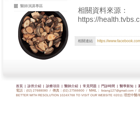
醫師演講專區
相關資料來源：
https://health.tvbs
相關連結
https://www.facebook.c
首頁
|
診所介紹
|
診療項目
|
醫師介紹
|
常見問題
|
門診時間
|
醫學新知
|
電話：
傳真：
MAIL：
(02) 27688080 /
(02) 27566600 /
lixiang127@gmail.com
/
理想中醫/
BETTER WITH RESOLUTION 1024X768 TO VISIT OUR WEBSITE ©2011