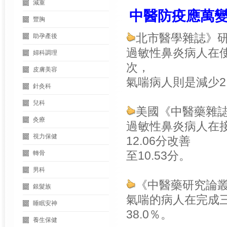
減重
中醫防疫應萬變
豐胸
北市醫學雜誌》
助孕產後
過敏性鼻炎病人在使用
婦科調理
次，
皮膚美容
氣喘病人則是減少2.
針灸科
兒科
美國《中醫藥雜
灸療
過敏性鼻炎病人在接
視力保健
12.06分改善
至10.53分。
轉骨
男科
《中醫藥研究論
銀髮族
氣喘的病人在完成三
睡眠安神
38.0％。
養生保健